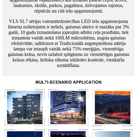
laukumos, skolās, parkos, pagalmos, dzīvojamos rajonos,
rūpnīcās un citā ielu apgaismojumā.
VLS SL7 sērijas vairumtirdzniecības LED ielu apgaismojuma
lūmena nolietojums ir neliels, gaismas atteice ir mazāka par 3%
gadā, 10 gadu izmantošana joprojām atbilst ceļa prasībām, tiek
izmantota vairāk nekā 100LM mikroshēma, augsta gaismas
efektivitāte, salīdzinot ar Tradicionālā augstspiediena nātrija
lampa var ietaupīt vairāk nekā 75% enerģijas, vienmērīga
gaismas krāsa, nevis uzlabot spilgtumu uz vienmērīgas gaismas
krāsas rēķina, lieliska siltuma izkliedes kontrole, vienkārša
uzstādīšana.