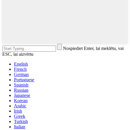
Nospiediet Enter, lai meklētu, vai
ESC, lai aizvērtu
English
French
German
Portuguese
Spanish
Russian
Japanese
Korean
Arabic
Irish
Greek
Turkish
Italian