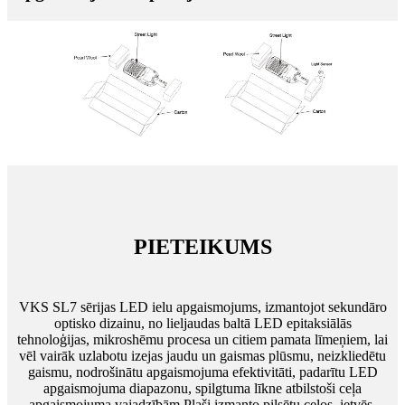
PIETEIKUMS
VKS SL7 sērijas LED ielu apgaismojums, izmantojot sekundāro
optisko dizainu, no lieljaudas baltā LED epitaksiālās
tehnoloģijas, mikroshēmu procesa un citiem pamata līmeņiem, lai
vēl vairāk uzlabotu izejas jaudu un gaismas plūsmu, neizkliedētu
gaismu, nodrošinātu apgaismojuma efektivitāti, padarītu LED
apgaismojuma diapazonu, spilgtuma līkne atbilstoši ceļa
apgaismojuma vajadzībām.Plaši izmanto pilsētu ceļos, ietvēs,