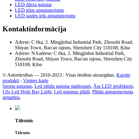
LED dārza gaisma
LED ielas apgaismojums
LED saules ielu apgaismojums
Kontaktinformācija
Adrese: C ēka, 2. Mingjinhai Industrial Park, Zhoushi Road,
Shiyan Town, Bao'an rajons, Shenzhen City 518108, Ķīna
Adrese: NAadrese: C ēka, 2. Mingjinhai Industrial Park,
Zhoushi Road, Shiyan Town, Bao'an rajons, Shenzhen City
518108, Ķīna
© Autortiesības — 2010-2023 : Visas tiesības aizsargātas.
Karstie
produkti
-
Vietnes karte
Sporta gaismas
,
Led plūdu gaisma stadionam
,
Āra LED prožektori
,
Ufo Led High Bay Light
,
Led gaismas plūdi
,
Plūdu apgaismojuma
armatūra
,
Tālrunis
Tālrunis