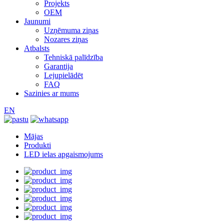
Projekts
OEM
Jaunumi
Uzņēmuma ziņas
Nozares ziņas
Atbalsts
Tehniskā palīdzība
Garantija
Lejupielādēt
FAQ
Sazinies ar mums
EN
Mājas
Produkti
LED ielas apgaismojums