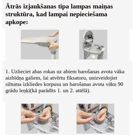
Ātrās izjaukšanas tipa lampas maiņas
struktūra, kad lampai nepieciešama
apkope:
1. Uzlieciet abas rokas uz abiem barošanas avota vāka
aizbīdņa galiem, lai atvērtu fiksatoru, un
izveidojiet
siltuma izkliedes korpusu un barošanas avota vāku 90
grādu leņķī
(kā parādīts 1. un 2. attēlā).