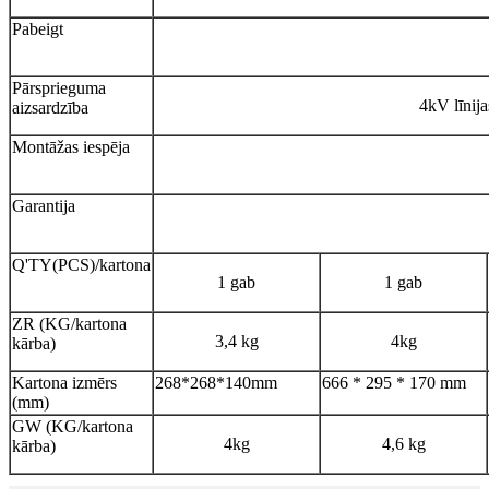
Pabeigt
Pārsprieguma
4kV līnij
aizsardzība
Montāžas iespēja
Garantija
Q'TY(PCS)/kartona
1 gab
1 gab
ZR (KG/kartona
3,4 kg
4kg
kārba)
Kartona izmērs
268*268*140mm
666 * 295 * 170 mm
(mm)
GW (KG/kartona
4kg
4,6 kg
kārba)