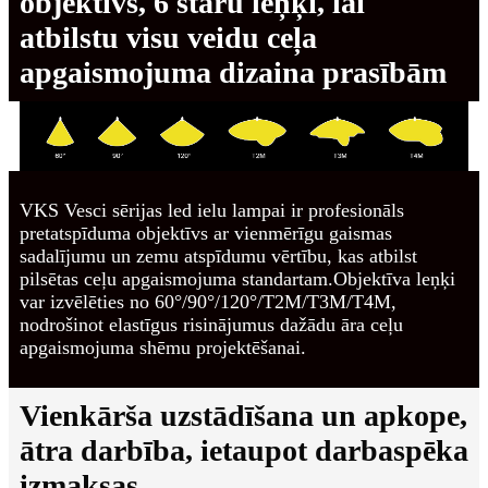
objektīvs, 6 staru leņķi, lai
atbilstu visu veidu ceļa
apgaismojuma dizaina prasībām
VKS Vesci sērijas led ielu lampai ir profesionāls
pretatspīduma objektīvs ar vienmērīgu gaismas
sadalījumu un zemu atspīdumu vērtību, kas atbilst
pilsētas ceļu apgaismojuma standartam.Objektīva leņķi
var izvēlēties no 60°/90°/120°/T2M/T3M/T4M,
nodrošinot elastīgus risinājumus dažādu āra ceļu
apgaismojuma shēmu projektēšanai.
Vienkārša uzstādīšana un apkope,
ātra darbība, ietaupot darbaspēka
izmaksas