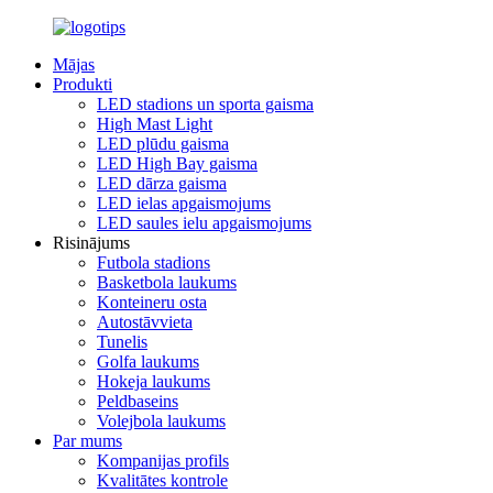
Mājas
Produkti
LED stadions un sporta gaisma
High Mast Light
LED plūdu gaisma
LED High Bay gaisma
LED dārza gaisma
LED ielas apgaismojums
LED saules ielu apgaismojums
Risinājums
Futbola stadions
Basketbola laukums
Konteineru osta
Autostāvvieta
Tunelis
Golfa laukums
Hokeja laukums
Peldbaseins
Volejbola laukums
Par mums
Kompanijas profils
Kvalitātes kontrole