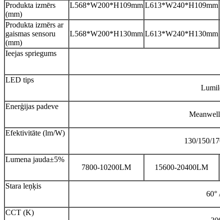
Produkta izmērs
L568*W200*H109mm
L613*W240*H109mm
(mm)
Produkta izmērs ar
gaismas sensoru
L568*W200*H130mm
L613*W240*H130mm
(mm)
Ieejas spriegums
LED tips
Lumil
Enerģijas padeve
Meanwell 
Efektivitāte (lm/W)
130/150/17
Lumena jauda±5%
7800-10200LM
15600-20400LM
Stara leņķis
60°
CCT (K)