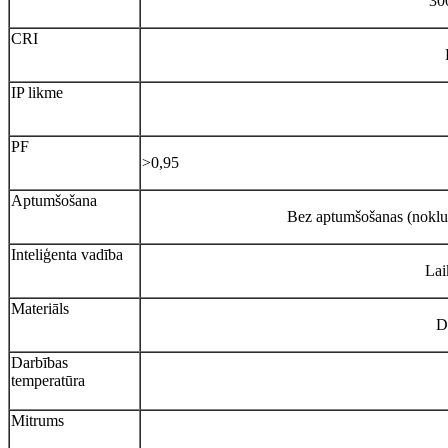
30
CRI
IP likme
PF
>0,95
Aptumšošana
Bez aptumšošanas (noklu
Inteliģenta vadība
Lai
Materiāls
D
Darbības
temperatūra
Mitrums