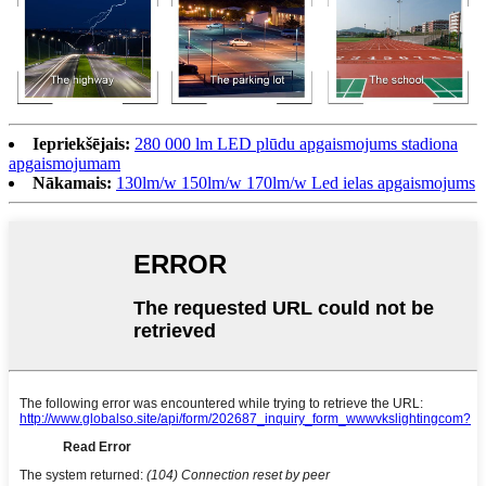
Iepriekšējais:
280 000 lm LED plūdu apgaismojums stadiona
apgaismojumam
Nākamais:
130lm/w 150lm/w 170lm/w Led ielas apgaismojums