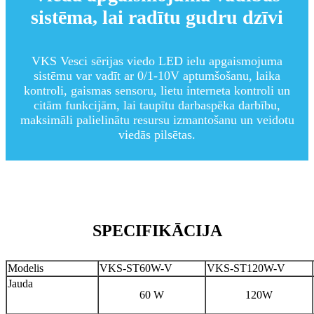
sistēma, lai radītu gudru dzīvi
VKS Vesci sērijas viedo LED ielu apgaismojuma
sistēmu var vadīt ar 0/1-10V aptumšošanu, laika
kontroli, gaismas sensoru, lietu interneta kontroli un
citām funkcijām, lai taupītu darbaspēka darbību,
maksimāli palielinātu resursu izmantošanu un veidotu
viedās pilsētas.
SPECIFIKĀCIJA
Modelis
VKS-ST60W-V
VKS-ST120W-V
Jauda
60 W
120W