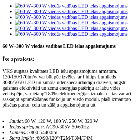
60 W–300 W viedās vadības LED ielas apgaismojums
Īss apraksts:
VKS augstas kvalitātes LED ielu apgaismojuma armatūra,
130/150/170lm/w var būt pēc izvēles, ar Philips Lumileds
3030/5050 LED un zīmola ūdensnecaurlaidīgu draiveri, augstu
gaismas efektivitāti un zemu enerģijas patēriņu ar labu vides
veiktspēju, var ietaupīt 80% elektroenerģijas izmaksu. , tas var arī
saskaņot aptumšošanas funkciju un viedo moduli, plaši izmantoto
pilsētas parku, ceļu un zālāju apgaismojumu utt.
Jauda::
60 W, 120 W, 180 W, 250 W, 320 W
Ieejas spriegums::
AC90-305V 50/60Hz
Lumens::
7800-54400lm
Stara leņķis: :
60/90/120°/T2M/T3M/T4M