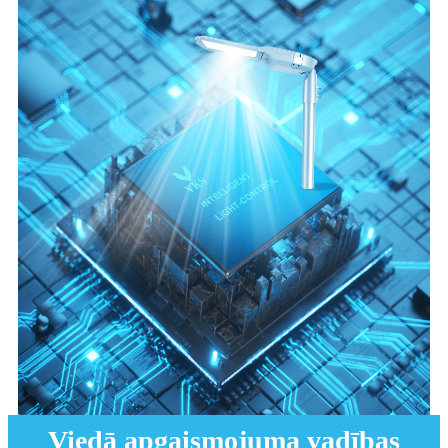
Viedā apgaismojuma vadības