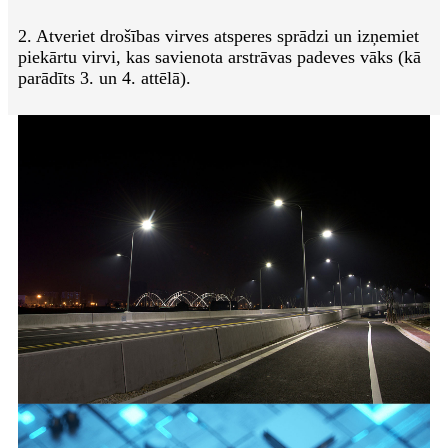
2. Atveriet drošības virves atsperes sprādzi un izņemiet
piekārtu virvi, kas savienota ar
strāvas padeves vāks (kā
parādīts 3. un 4. attēlā).