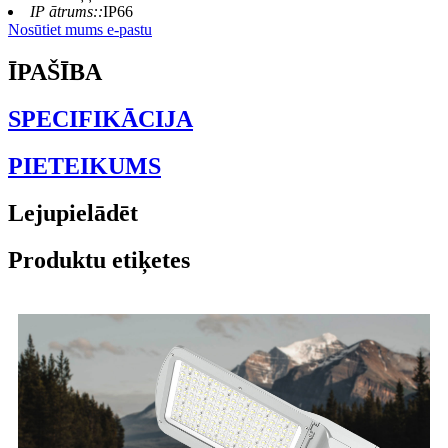
IP ātrums::
IP66
Nosūtiet mums e-pastu
ĪPAŠĪBA
SPECIFIKĀCIJA
PIETEIKUMS
Lejupielādēt
Produktu etiķetes