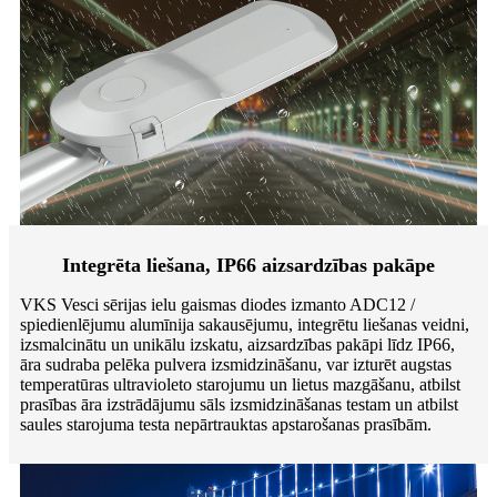
Integrēta liešana, IP66 aizsardzības pakāpe
VKS Vesci sērijas ielu gaismas diodes izmanto ADC12 /
spiedienlējumu alumīnija sakausējumu, integrētu liešanas veidni,
izsmalcinātu un unikālu izskatu, aizsardzības pakāpi līdz IP66,
āra sudraba pelēka pulvera izsmidzināšanu, var izturēt augstas
temperatūras ultravioleto starojumu un lietus mazgāšanu, atbilst
prasības āra izstrādājumu sāls izsmidzināšanas testam un atbilst
saules starojuma testa nepārtrauktas apstarošanas prasībām.