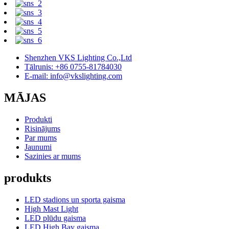
Shenzhen VKS Lighting Co.,Ltd
Tālrunis: +86 0755-81784030
E-mail: info@vkslighting.com
MĀJAS
Produkti
Risinājums
Par mums
Jaunumi
Sazinies ar mums
produkts
LED stadions un sporta gaisma
High Mast Light
LED plūdu gaisma
LED High Bay gaisma