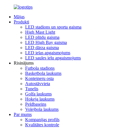
Mājas
Produkti
LED stadions un sporta gaisma
High Mast Light
LED plūdu gaisma
LED High Bay gaisma
LED dārza gaisma
LED ielas apgaismojums
LED saules ielu apgaismojums
Risinājums
Futbola stadions
Basketbola laukums
Konteineru osta
Autostāvvieta
Tunelis
Golfa laukums
Hokeja laukums
Peldbaseins
Volejbola laukums
Par mums
Kompanijas profils
Kvalitātes kontrole