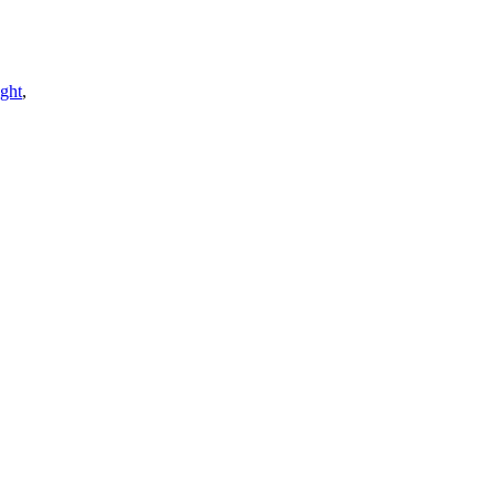
ght
,