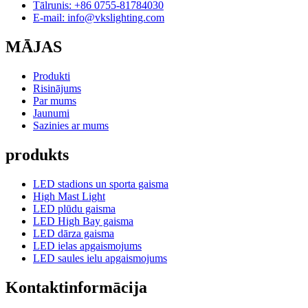
Tālrunis: +86 0755-81784030
E-mail: info@vkslighting.com
MĀJAS
Produkti
Risinājums
Par mums
Jaunumi
Sazinies ar mums
produkts
LED stadions un sporta gaisma
High Mast Light
LED plūdu gaisma
LED High Bay gaisma
LED dārza gaisma
LED ielas apgaismojums
LED saules ielu apgaismojums
Kontaktinformācija