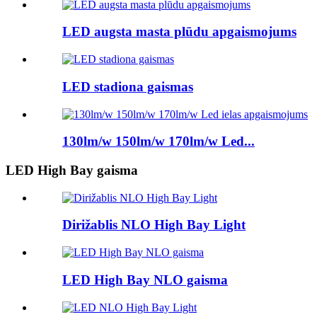
LED augsta masta plūdu apgaismojums
LED stadiona gaismas
130lm/w 150lm/w 170lm/w Led...
LED High Bay gaisma
Dirižablis NLO High Bay Light
LED High Bay NLO gaisma