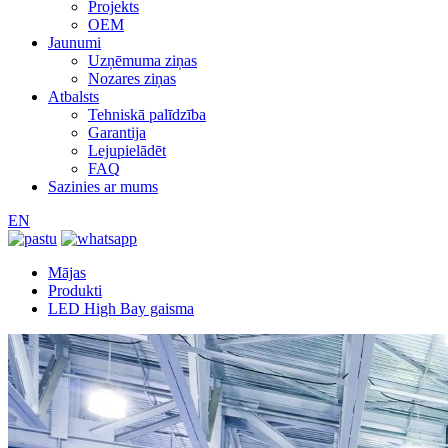
Projekts
OEM
Jaunumi
Uzņēmuma ziņas
Nozares ziņas
Atbalsts
Tehniskā palīdzība
Garantija
Lejupielādēt
FAQ
Sazinies ar mums
EN
Mājas
Produkti
LED High Bay gaisma