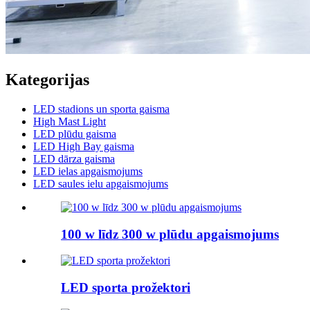
Kategorijas
LED stadions un sporta gaisma
High Mast Light
LED plūdu gaisma
LED High Bay gaisma
LED dārza gaisma
LED ielas apgaismojums
LED saules ielu apgaismojums
100 w līdz 300 w plūdu apgaismojums
LED sporta prožektori