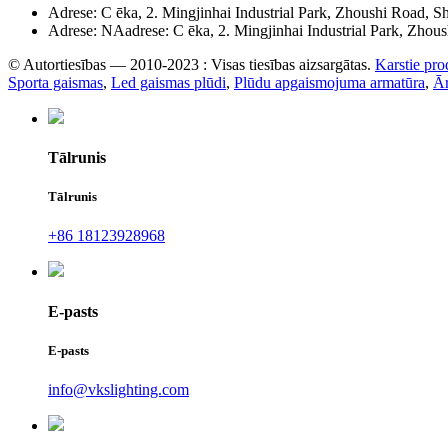
Adrese: C ēka, 2. Mingjinhai Industrial Park, Zhoushi Road, 
Adrese: NAadrese: C ēka, 2. Mingjinhai Industrial Park, Zho
© Autortiesības — 2010-2023 : Visas tiesības aizsargātas.
Karstie pro
Sporta gaismas
,
Led gaismas plūdi
,
Plūdu apgaismojuma armatūra
,
Ār
Tālrunis
Tālrunis
+86 18123928968
E-pasts
E-pasts
info@vkslighting.com