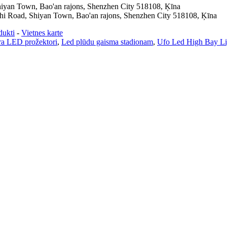
Shiyan Town, Bao'an rajons, Shenzhen City 518108, Ķīna
ushi Road, Shiyan Town, Bao'an rajons, Shenzhen City 518108, Ķīna
dukti
-
Vietnes karte
a LED prožektori
,
Led plūdu gaisma stadionam
,
Ufo Led High Bay Li