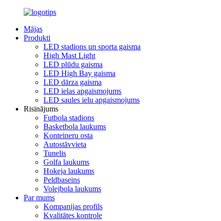
Mājas
Produkti
LED stadions un sporta gaisma
High Mast Light
LED plūdu gaisma
LED High Bay gaisma
LED dārza gaisma
LED ielas apgaismojums
LED saules ielu apgaismojums
Risinājums
Futbola stadions
Basketbola laukums
Konteineru osta
Autostāvvieta
Tunelis
Golfa laukums
Hokeja laukums
Peldbaseins
Volejbola laukums
Par mums
Kompanijas profils
Kvalitātes kontrole