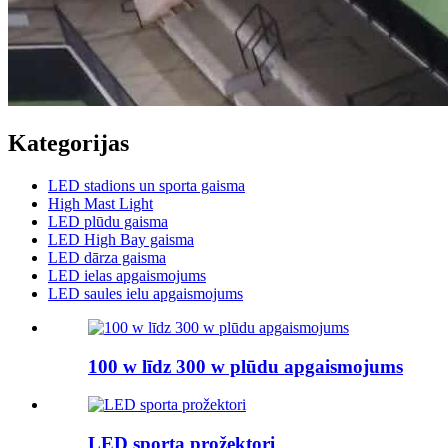
Kategorijas
LED stadions un sporta gaisma
High Mast Light
LED plūdu gaisma
LED High Bay gaisma
LED dārza gaisma
LED ielas apgaismojums
LED saules ielu apgaismojums
100 w līdz 300 w plūdu apgaismojums
LED sporta prožektori