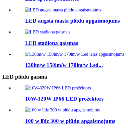
LED augsta masta plūdu apgaismojums
LED stadiona gaismas
130lm/w 150lm/w 170lm/w Led...
LED plūdu gaisma
10W-320W IP66 LED prožektors
100 w līdz 300 w plūdu apgaismojums