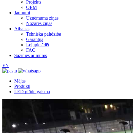
Projekts
OEM
Jaunumi
Uzņēmuma ziņas
Nozares ziņas
Atbalsts
Tehniskā palīdzība
Garantija
Lejupielādēt
FAQ
Sazinies ar mums
EN
Mājas
Produkti
LED plūdu gaisma