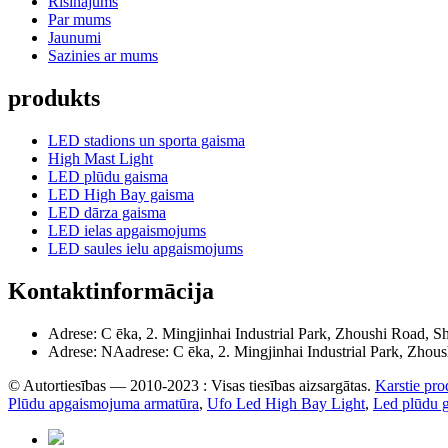
Risinājums
Par mums
Jaunumi
Sazinies ar mums
produkts
LED stadions un sporta gaisma
High Mast Light
LED plūdu gaisma
LED High Bay gaisma
LED dārza gaisma
LED ielas apgaismojums
LED saules ielu apgaismojums
Kontaktinformācija
Adrese: C ēka, 2. Mingjinhai Industrial Park, Zhoushi Road, 
Adrese: NAadrese: C ēka, 2. Mingjinhai Industrial Park, Zho
© Autortiesības — 2010-2023 : Visas tiesības aizsargātas.
Karstie pro
Plūdu apgaismojuma armatūra
,
Ufo Led High Bay Light
,
Led plūdu 