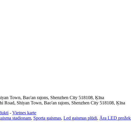
Shiyan Town, Bao'an rajons, Shenzhen City 518108, Ķīna
ushi Road, Shiyan Town, Bao'an rajons, Shenzhen City 518108, Ķīna
dukti
-
Vietnes karte
gaisma stadionam
,
Sporta gaismas
,
Led gaismas plūdi
,
Āra LED prožekt