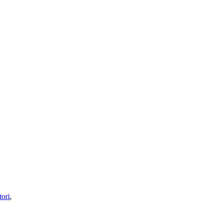
ori
,