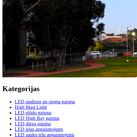
Kategorijas
LED stadions un sporta gaisma
High Mast Light
LED plūdu gaisma
LED High Bay gaisma
LED dārza gaisma
LED ielas apgaismojums
LED saules ielu apgaismojums