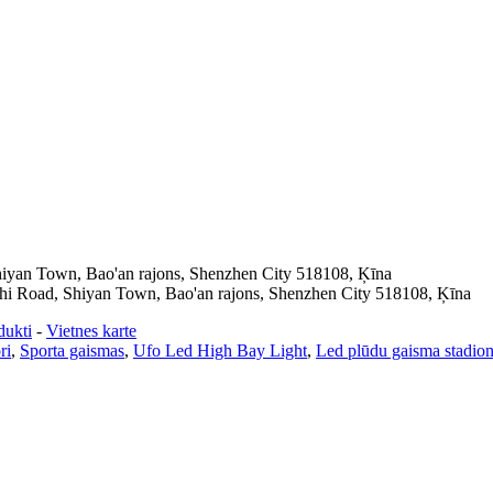
Shiyan Town, Bao'an rajons, Shenzhen City 518108, Ķīna
ushi Road, Shiyan Town, Bao'an rajons, Shenzhen City 518108, Ķīna
dukti
-
Vietnes karte
ri
,
Sporta gaismas
,
Ufo Led High Bay Light
,
Led plūdu gaisma stadio