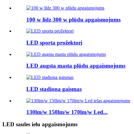
100 w līdz 300 w plūdu apgaismojums
LED sporta prožektori
LED augsta masta plūdu apgaismojums
LED stadiona gaismas
130lm/w 150lm/w 170lm/w Led...
LED saules ielu apgaismojums