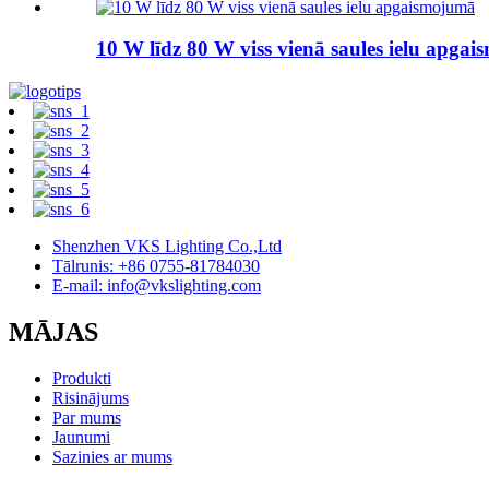
10 W līdz 80 W viss vienā saules ielu apga
Shenzhen VKS Lighting Co.,Ltd
Tālrunis: +86 0755-81784030
E-mail: info@vkslighting.com
MĀJAS
Produkti
Risinājums
Par mums
Jaunumi
Sazinies ar mums