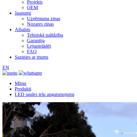
Projekts
OEM
Jaunumi
Uzņēmuma ziņas
Nozares ziņas
Atbalsts
Tehniskā palīdzība
Garantija
Lejupielādēt
FAQ
Sazinies ar mums
EN
Mājas
Produkti
LED saules ielu apgaismojums