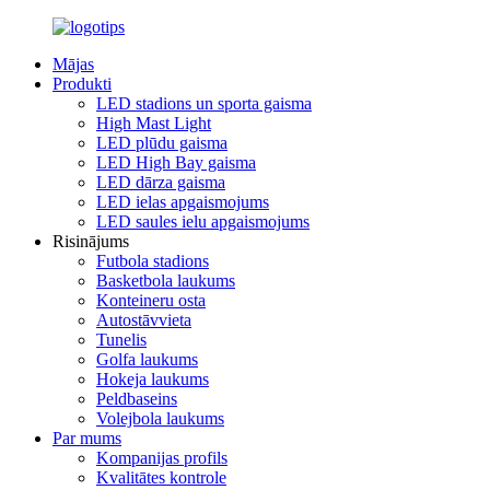
Mājas
Produkti
LED stadions un sporta gaisma
High Mast Light
LED plūdu gaisma
LED High Bay gaisma
LED dārza gaisma
LED ielas apgaismojums
LED saules ielu apgaismojums
Risinājums
Futbola stadions
Basketbola laukums
Konteineru osta
Autostāvvieta
Tunelis
Golfa laukums
Hokeja laukums
Peldbaseins
Volejbola laukums
Par mums
Kompanijas profils
Kvalitātes kontrole