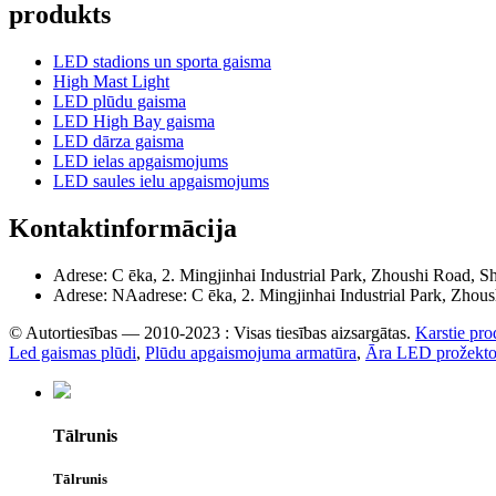
produkts
LED stadions un sporta gaisma
High Mast Light
LED plūdu gaisma
LED High Bay gaisma
LED dārza gaisma
LED ielas apgaismojums
LED saules ielu apgaismojums
Kontaktinformācija
Adrese: C ēka, 2. Mingjinhai Industrial Park, Zhoushi Road, 
Adrese: NAadrese: C ēka, 2. Mingjinhai Industrial Park, Zho
© Autortiesības — 2010-2023 : Visas tiesības aizsargātas.
Karstie pro
Led gaismas plūdi
,
Plūdu apgaismojuma armatūra
,
Āra LED prožekto
Tālrunis
Tālrunis