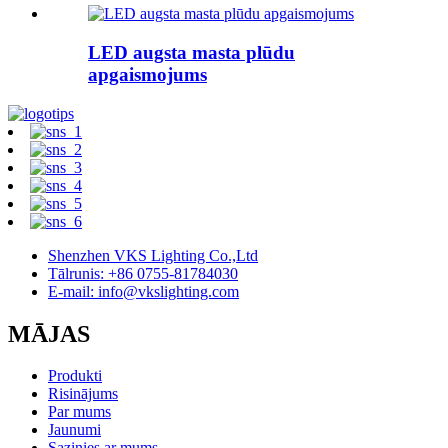
LED augsta masta plūdu
apgaismojums
Shenzhen VKS Lighting Co.,Ltd
Tālrunis: +86 0755-81784030
E-mail: info@vkslighting.com
MĀJAS
Produkti
Risinājums
Par mums
Jaunumi
Sazinies ar mums