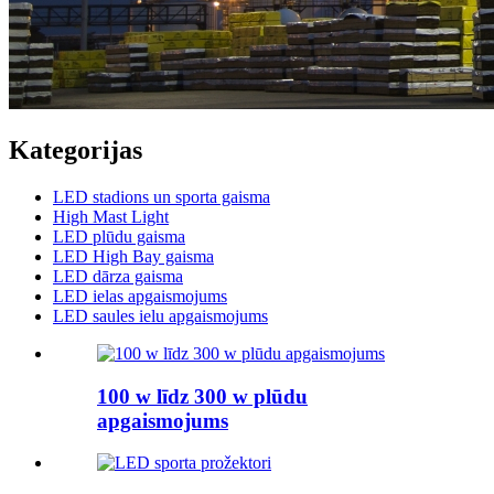
Kategorijas
LED stadions un sporta gaisma
High Mast Light
LED plūdu gaisma
LED High Bay gaisma
LED dārza gaisma
LED ielas apgaismojums
LED saules ielu apgaismojums
100 w līdz 300 w plūdu
apgaismojums