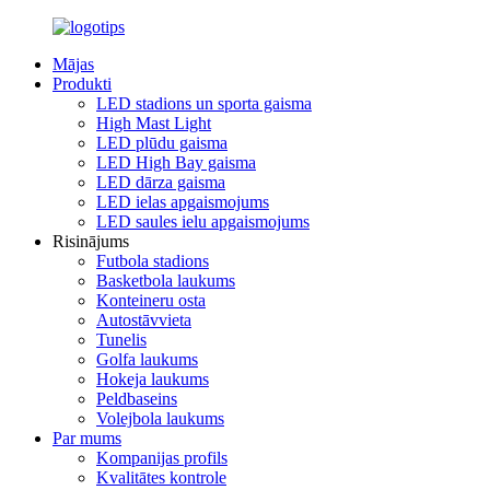
Mājas
Produkti
LED stadions un sporta gaisma
High Mast Light
LED plūdu gaisma
LED High Bay gaisma
LED dārza gaisma
LED ielas apgaismojums
LED saules ielu apgaismojums
Risinājums
Futbola stadions
Basketbola laukums
Konteineru osta
Autostāvvieta
Tunelis
Golfa laukums
Hokeja laukums
Peldbaseins
Volejbola laukums
Par mums
Kompanijas profils
Kvalitātes kontrole