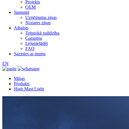
Projekts
OEM
Jaunumi
Uzņēmuma ziņas
Nozares ziņas
Atbalsts
Tehniskā palīdzība
Garantija
Lejupielādēt
FAQ
Sazinies ar mums
EN
Mājas
Produkti
High Mast Light