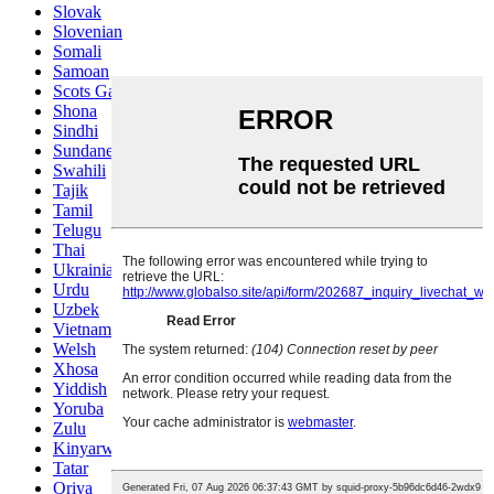
Slovak
Slovenian
Somali
Samoan
Scots Gaelic
Shona
Sindhi
Sundanese
Swahili
Tajik
Tamil
Telugu
Thai
Ukrainian
Urdu
Uzbek
Vietnamese
Welsh
Xhosa
Yiddish
Yoruba
Zulu
Kinyarwanda
Tatar
Oriya