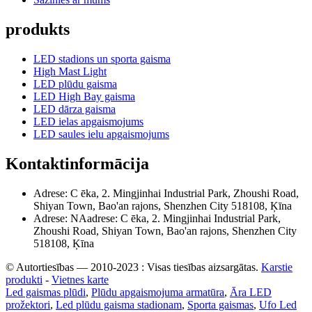
produkts
LED stadions un sporta gaisma
High Mast Light
LED plūdu gaisma
LED High Bay gaisma
LED dārza gaisma
LED ielas apgaismojums
LED saules ielu apgaismojums
Kontaktinformācija
Adrese: C ēka, 2. Mingjinhai Industrial Park, Zhoushi Road,
Shiyan Town, Bao'an rajons, Shenzhen City 518108, Ķīna
Adrese: NAadrese: C ēka, 2. Mingjinhai Industrial Park,
Zhoushi Road, Shiyan Town, Bao'an rajons, Shenzhen City
518108, Ķīna
© Autortiesības — 2010-2023 : Visas tiesības aizsargātas.
Karstie
produkti
-
Vietnes karte
Led gaismas plūdi
,
Plūdu apgaismojuma armatūra
,
Āra LED
prožektori
,
Led plūdu gaisma stadionam
,
Sporta gaismas
,
Ufo Led