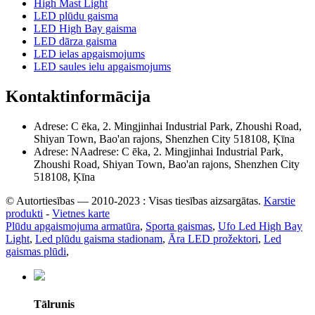
High Mast Light
LED plūdu gaisma
LED High Bay gaisma
LED dārza gaisma
LED ielas apgaismojums
LED saules ielu apgaismojums
Kontaktinformācija
Adrese: C ēka, 2. Mingjinhai Industrial Park, Zhoushi Road,
Shiyan Town, Bao'an rajons, Shenzhen City 518108, Ķīna
Adrese: NAadrese: C ēka, 2. Mingjinhai Industrial Park,
Zhoushi Road, Shiyan Town, Bao'an rajons, Shenzhen City
518108, Ķīna
© Autortiesības — 2010-2023 : Visas tiesības aizsargātas.
Karstie
produkti
-
Vietnes karte
Plūdu apgaismojuma armatūra
,
Sporta gaismas
,
Ufo Led High Bay
Light
,
Led plūdu gaisma stadionam
,
Āra LED prožektori
,
Led
gaismas plūdi
,
Tālrunis