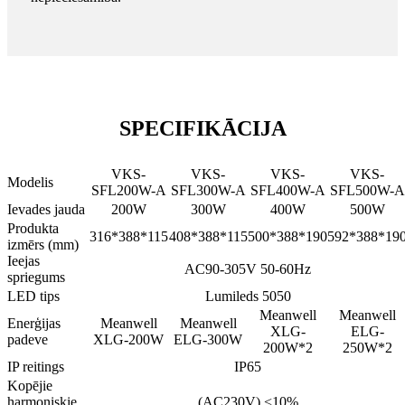
SPECIFIKĀCIJA
VKS-
VKS-
VKS-
VKS-
Modelis
SFL200W-A
SFL300W-A
SFL400W-A
SFL500W-A
Ievades jauda
200W
300W
400W
500W
Produkta
316*388*115
408*388*115
500*388*190
592*388*19
izmērs (mm)
Ieejas
AC90-305V 50-60Hz
spriegums
LED tips
Lumileds 5050
Meanwell
Meanwell
Enerģijas
Meanwell
Meanwell
XLG-
ELG-
padeve
XLG-200W
ELG-300W
200W*2
250W*2
IP reitings
IP65
Kopējie
harmoniskie
(AC230V) <10%