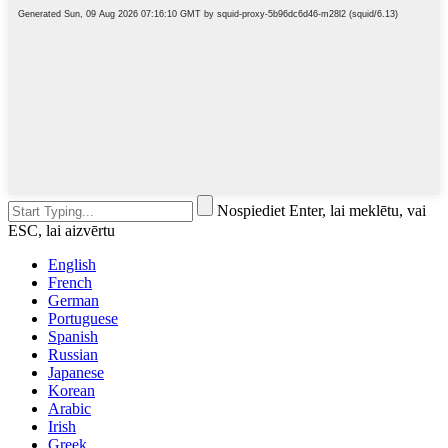
Nospiediet Enter, lai meklētu, vai
ESC, lai aizvērtu
English
French
German
Portuguese
Spanish
Russian
Japanese
Korean
Arabic
Irish
Greek