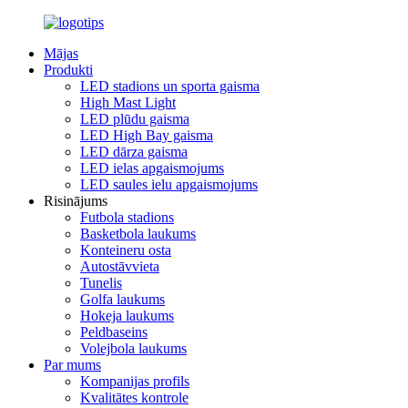
Mājas
Produkti
LED stadions un sporta gaisma
High Mast Light
LED plūdu gaisma
LED High Bay gaisma
LED dārza gaisma
LED ielas apgaismojums
LED saules ielu apgaismojums
Risinājums
Futbola stadions
Basketbola laukums
Konteineru osta
Autostāvvieta
Tunelis
Golfa laukums
Hokeja laukums
Peldbaseins
Volejbola laukums
Par mums
Kompanijas profils
Kvalitātes kontrole