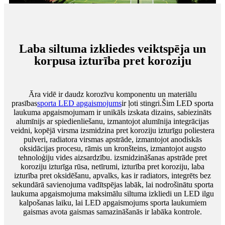
Laba siltuma izkliedes veiktspēja un
korpusa izturība pret koroziju
Āra vidē ir daudz korozīvu komponentu un materiālu
prasības
sporta LED apgaismojums
ir ļoti stingri.Šim LED sporta
laukuma apgaismojumam ir unikāls izskata dizains, sabiezināts
alumīnijs ar spiedienliešanu, izmantojot alumīnija integrācijas
veidni, kopējā virsma izsmidzina pret koroziju izturīgu poliestera
pulveri, radiatora virsmas apstrāde, izmantojot anodiskās
oksidācijas procesu, rāmis un kronšteins, izmantojot augsto
tehnoloģiju vides aizsardzību. izsmidzināšanas apstrāde pret
koroziju izturīga rūsa, netīrumi, izturība pret koroziju, laba
izturība pret oksidēšanu, apvalks, kas ir radiators, integrēts bez
sekundārā savienojuma vadītspējas labāk, lai nodrošinātu sporta
laukuma apgaismojuma maksimālu siltuma izkliedi un LED ilgu
kalpošanas laiku, lai LED apgaismojums sporta laukumiem
gaismas avota gaismas samazināšanās ir labāka kontrole.