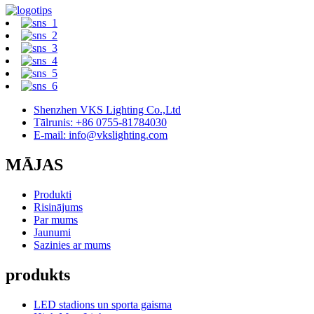
Shenzhen VKS Lighting Co.,Ltd
Tālrunis: +86 0755-81784030
E-mail: info@vkslighting.com
MĀJAS
Produkti
Risinājums
Par mums
Jaunumi
Sazinies ar mums
produkts
LED stadions un sporta gaisma