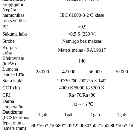
kropļojumi
Nepāra
harmonikas
IEC 61000-3-2 C klase
robežvērtība
PF
>0,9
Sākuma laiks
<0,5 S (230 V)
Strobe
Nemirgo bez maksas
Korpusa
Matēts melns / RAL9017
krāsa
Efektivitāte
140
(lm/W)
Lumena
28 000
42 000
56 000
70 000
jauda±10%
Stara leņķis
20°/30°/60°/90°/55 × 140°
CCT (K)
4000 K/5000 K/5700 K
CRI
Ra>70/Ra>80
Darba
-30 ~ 45 ℃
temperatūra
Daudzums
1gab
1gab
1gab
1gab
(PCS)/kartona
Iepakojuma
590*505*250
680*505*250
680*505*250
680*505*25
izmērs (mm)