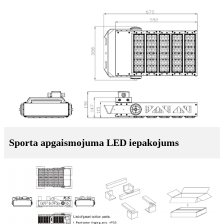
Sporta apgaismojuma LED iepakojums