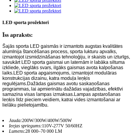
LED sporta prožektori
Īss apraksts:
Šajās sporta LED gaismās ir izmantots augstas kvalitātes
alumīnija štancēšanas process, sporta lukturu apvalks,
izmantojot izsmidzināšanas tehnoloģiju, ir skaists un izturīgs,
savukārt LED sporta gaismai un laternām ir labāka siltuma
izkliede, vieglāks svars, ilgāks gaismas avota kalpošanas
laiks.LED sporta apgaismojums, izmantojot modulāras
konstrukcijas dizainu, katra moduļa leņķis
regulējams.Dažādas gaismas avotu saskaņošanas
programmas, lai apmierinātu dažādas vajadzības, efektīvi
samazina visas lampas izmaksas.Lampas apstarošanas
leņķis līdz pieciem veidiem, katrai vides izmantošanai ar
lielāku pielietojamību.
Jauda:
200W/300W/400W/500W
Ieejas spriegums:
110V-277V 50/60HZ
Lumens:
28 000–70 000 LM