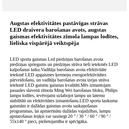
Augstas efektivitātes pastāvīgas strāvas
LED draivera barošanas avots, augstas
gaismas efektivitātes zīmola lampas lodītes,
lieliska vispārējā veiktspēja
LED sporta gaismas Led piedziņas barošanas avota
piedziņas spriegums un piedziņas strāva tieši ietekmēs LED
kalpošanas laiku.Vadītāja barošanas avota efektivitāte
ietekmē LED apgaismes ķermeņu energoefektivitātes
pārveidošanu, un vadītāja barošanas avota izejas strāva
ietekmē LED gaismu gaismas kvalitāti.Mēs izmantojam
pasaules slavenā zīmola Ming Wei barošanas bloku, Philips
lampu lodītes, ievērojami uzlabojot lampu un laternu
stabilitāti un efektivitātes izmantošanu.LED sporta laukuma
gaismām ir dažādas gaismas avotu saskaņošanas
programmas, lai apmierinātu dažādas vajadzības, lampu
apstarošanas leņķis var sasniegt 20 ° / 30 ° / 60 ° / 90 ° /
55x140 ° pieci, pielietojamība ir spēcīgāka.