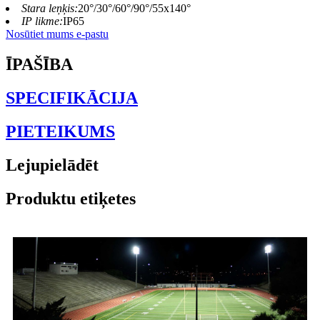
Stara leņķis:
20°/30°/60°/90°/55x140°
IP likme:
IP65
Nosūtiet mums e-pastu
ĪPAŠĪBA
SPECIFIKĀCIJA
PIETEIKUMS
Lejupielādēt
Produktu etiķetes