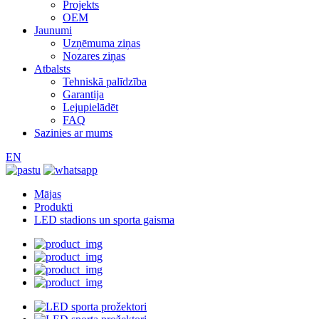
Projekts
OEM
Jaunumi
Uzņēmuma ziņas
Nozares ziņas
Atbalsts
Tehniskā palīdzība
Garantija
Lejupielādēt
FAQ
Sazinies ar mums
EN
Mājas
Produkti
LED stadions un sporta gaisma