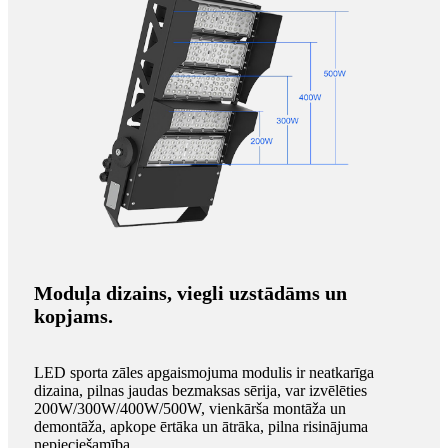
Moduļa dizains, viegli uzstādāms un
kopjams.
LED sporta zāles apgaismojuma modulis ir neatkarīga
dizaina, pilnas jaudas bezmaksas sērija, var izvēlēties
200W/300W/400W/500W, vienkārša montāža un
demontāža, apkope ērtāka un ātrāka, pilna risinājuma
nepieciešamība.