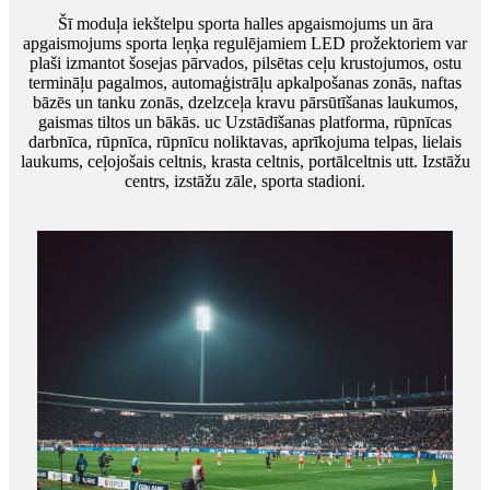
Šī moduļa iekštelpu sporta halles apgaismojums un āra
apgaismojums sporta leņķa regulējamiem LED prožektoriem var
plaši izmantot šosejas pārvados, pilsētas ceļu krustojumos, ostu
termināļu pagalmos, automaģistrāļu apkalpošanas zonās, naftas
bāzēs un tanku zonās, dzelzceļa kravu pārsūtīšanas laukumos,
gaismas tiltos un bākās. uc Uzstādīšanas platforma, rūpnīcas
darbnīca, rūpnīca, rūpnīcu noliktavas, aprīkojuma telpas, lielais
laukums, ceļojošais celtnis, krasta celtnis, portālceltnis utt. Izstāžu
centrs, izstāžu zāle, sporta stadioni.