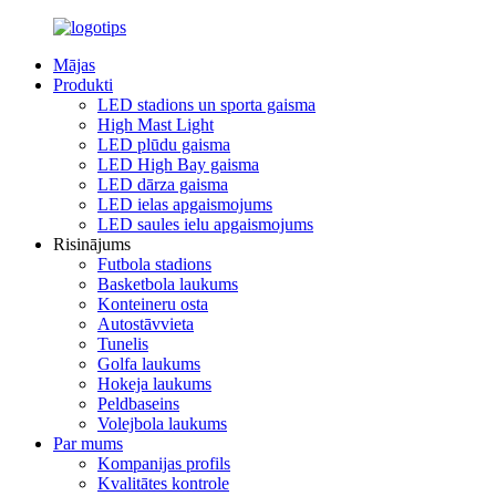
Mājas
Produkti
LED stadions un sporta gaisma
High Mast Light
LED plūdu gaisma
LED High Bay gaisma
LED dārza gaisma
LED ielas apgaismojums
LED saules ielu apgaismojums
Risinājums
Futbola stadions
Basketbola laukums
Konteineru osta
Autostāvvieta
Tunelis
Golfa laukums
Hokeja laukums
Peldbaseins
Volejbola laukums
Par mums
Kompanijas profils
Kvalitātes kontrole