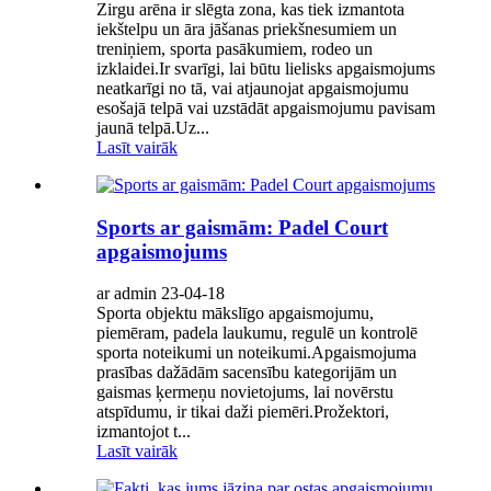
Zirgu arēna ir slēgta zona, kas tiek izmantota
iekštelpu un āra jāšanas priekšnesumiem un
treniņiem, sporta pasākumiem, rodeo un
izklaidei.Ir svarīgi, lai būtu lielisks apgaismojums
neatkarīgi no tā, vai atjaunojat apgaismojumu
esošajā telpā vai uzstādāt apgaismojumu pavisam
jaunā telpā.Uz...
Lasīt vairāk
Sports ar gaismām: Padel Court
apgaismojums
ar admin 23-04-18
Sporta objektu mākslīgo apgaismojumu,
piemēram, padela laukumu, regulē un kontrolē
sporta noteikumi un noteikumi.Apgaismojuma
prasības dažādām sacensību kategorijām un
gaismas ķermeņu novietojums, lai novērstu
atspīdumu, ir tikai daži piemēri.Prožektori,
izmantojot t...
Lasīt vairāk