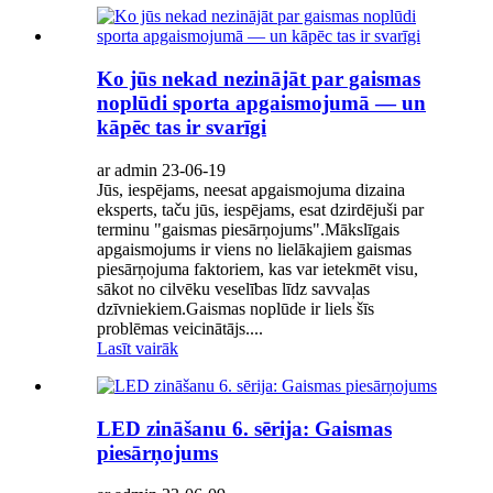
Ko jūs nekad nezinājāt par gaismas
noplūdi sporta apgaismojumā — un
kāpēc tas ir svarīgi
ar admin 23-06-19
Jūs, iespējams, neesat apgaismojuma dizaina
eksperts, taču jūs, iespējams, esat dzirdējuši par
terminu "gaismas piesārņojums".Mākslīgais
apgaismojums ir viens no lielākajiem gaismas
piesārņojuma faktoriem, kas var ietekmēt visu,
sākot no cilvēku veselības līdz savvaļas
dzīvniekiem.Gaismas noplūde ir liels šīs
problēmas veicinātājs....
Lasīt vairāk
LED zināšanu 6. sērija: Gaismas
piesārņojums