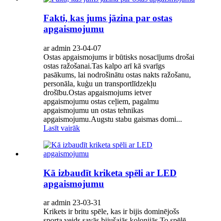
Fakti, kas jums jāzina par ostas
apgaismojumu
ar admin 23-04-07
Ostas apgaismojums ir būtisks nosacījums drošai
ostas ražošanai.Tas kalpo arī kā svarīgs
pasākums, lai nodrošinātu ostas nakts ražošanu,
personāla, kuģu un transportlīdzekļu
drošību.Ostas apgaismojums ietver
apgaismojumu ostas ceļiem, pagalmu
apgaismojumu un ostas tehnikas
apgaismojumu.Augstu stabu gaismas domi...
Lasīt vairāk
Kā izbaudīt kriketa spēli ar LED
apgaismojumu
ar admin 23-03-31
Krikets ir britu spēle, kas ir bijis dominējošs
sporta veids savās bijušajās kolonijās.To spēlē