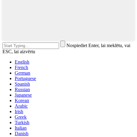
Nospiediet Enter, lai meklētu, vai
ESC, lai aizvērtu
English
French
German
Portuguese
Spanish
Russian
Japanese
Korean
Arabic
Irish
Greek
Turkish
Italian
Danish