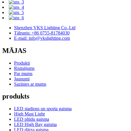
Shenzhen VKS Lighting Co.,Ltd
Tālrunis: +86 0755-81784030
E-mail: info@vkslighting.com
MĀJAS
Produkti
Risinājums
Par mums
Jaunumi
Sazinies ar mums
produkts
LED stadions un sporta gaisma
High Mast Light
LED plūdu gaisma
LED High Bay gaisma
LED dārza gaisma