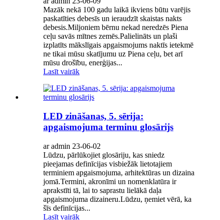
ar admin 23-06-09
Mazāk nekā 100 gadu laikā ikviens būtu varējis
paskatīties debesīs un ieraudzīt skaistas nakts
debesis.Miljoniem bērnu nekad neredzēs Piena
ceļu savās mītnes zemēs.Palielināts un plaši
izplatīts mākslīgais apgaismojums naktīs ietekmē
ne tikai mūsu skatījumu uz Piena ceļu, bet arī
mūsu drošību, enerģijas...
Lasīt vairāk
LED zināšanas, 5. sērija:
apgaismojuma terminu glosārijs
ar admin 23-06-02
Lūdzu, pārlūkojiet glosāriju, kas sniedz
pieejamas definīcijas visbiežāk lietotajiem
terminiem apgaismojuma, arhitektūras un dizaina
jomā.Termini, akronīmi un nomenklatūra ir
aprakstīti tā, lai to saprastu lielākā daļa
apgaismojuma dizaineru.Lūdzu, ņemiet vērā, ka
šīs definīcijas...
Lasīt vairāk