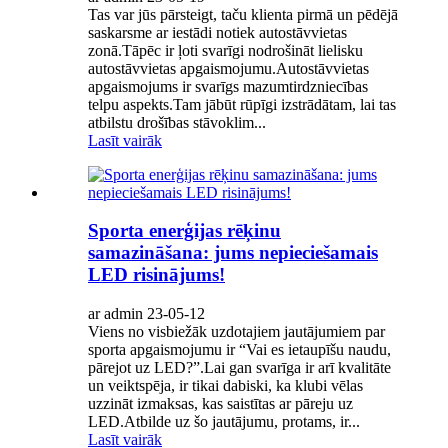
Tas var jūs pārsteigt, taču klienta pirmā un pēdējā
saskarsme ar iestādi notiek autostāvvietas
zonā.Tāpēc ir ļoti svarīgi nodrošināt lielisku
autostāvvietas apgaismojumu.Autostāvvietas
apgaismojums ir svarīgs mazumtirdzniecības
telpu aspekts.Tam jābūt rūpīgi izstrādātam, lai tas
atbilstu drošības stāvoklim...
Lasīt vairāk
Sporta enerģijas rēķinu
samazināšana: jums nepieciešamais
LED risinājums!
ar admin 23-05-12
Viens no visbiežāk uzdotajiem jautājumiem par
sporta apgaismojumu ir “Vai es ietaupīšu naudu,
pārejot uz LED?”.Lai gan svarīga ir arī kvalitāte
un veiktspēja, ir tikai dabiski, ka klubi vēlas
uzzināt izmaksas, kas saistītas ar pāreju uz
LED.Atbilde uz šo jautājumu, protams, ir...
Lasīt vairāk