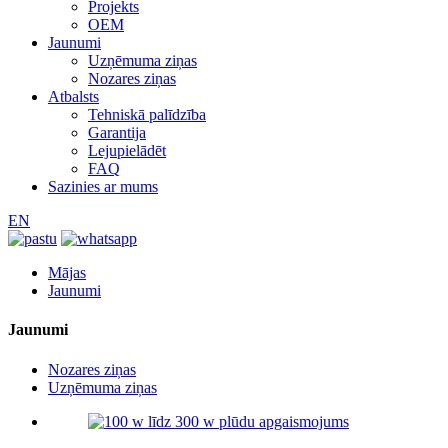
Projekts
OEM
Jaunumi
Uzņēmuma ziņas
Nozares ziņas
Atbalsts
Tehniskā palīdzība
Garantija
Lejupielādēt
FAQ
Sazinies ar mums
EN
Mājas
Jaunumi
Jaunumi
Nozares ziņas
Uzņēmuma ziņas