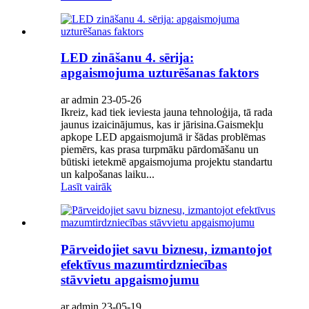
LED zināšanu 4. sērija:
apgaismojuma uzturēšanas faktors
ar admin 23-05-26
Ikreiz, kad tiek ieviesta jauna tehnoloģija, tā rada
jaunus izaicinājumus, kas ir jārisina.Gaismekļu
apkope LED apgaismojumā ir šādas problēmas
piemērs, kas prasa turpmāku pārdomāšanu un
būtiski ietekmē apgaismojuma projektu standartu
un kalpošanas laiku...
Lasīt vairāk
Pārveidojiet savu biznesu, izmantojot
efektīvus mazumtirdzniecības
stāvvietu apgaismojumu
ar admin 23-05-19