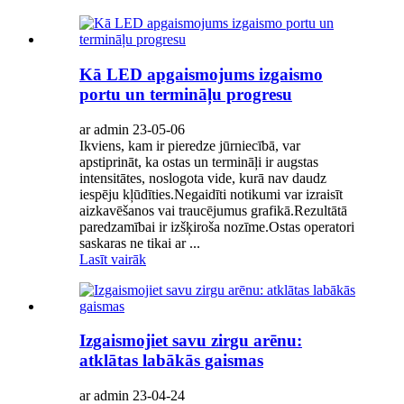
Kā LED apgaismojums izgaismo
portu un termināļu progresu
ar admin 23-05-06
Ikviens, kam ir pieredze jūrniecībā, var
apstiprināt, ka ostas un termināļi ir augstas
intensitātes, noslogota vide, kurā nav daudz
iespēju kļūdīties.Negaidīti notikumi var izraisīt
aizkavēšanos vai traucējumus grafikā.Rezultātā
paredzamībai ir izšķiroša nozīme.Ostas operatori
saskaras ne tikai ar ...
Lasīt vairāk
Izgaismojiet savu zirgu arēnu:
atklātas labākās gaismas
ar admin 23-04-24