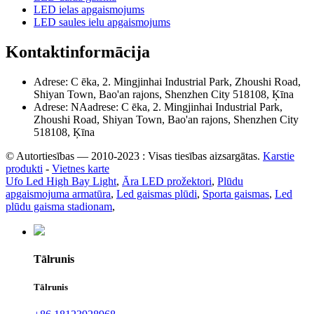
LED ielas apgaismojums
LED saules ielu apgaismojums
Kontaktinformācija
Adrese: C ēka, 2. Mingjinhai Industrial Park, Zhoushi Road,
Shiyan Town, Bao'an rajons, Shenzhen City 518108, Ķīna
Adrese: NAadrese: C ēka, 2. Mingjinhai Industrial Park,
Zhoushi Road, Shiyan Town, Bao'an rajons, Shenzhen City
518108, Ķīna
© Autortiesības — 2010-2023 : Visas tiesības aizsargātas.
Karstie
produkti
-
Vietnes karte
Ufo Led High Bay Light
,
Āra LED prožektori
,
Plūdu
apgaismojuma armatūra
,
Led gaismas plūdi
,
Sporta gaismas
,
Led
plūdu gaisma stadionam
,
Tālrunis
Tālrunis