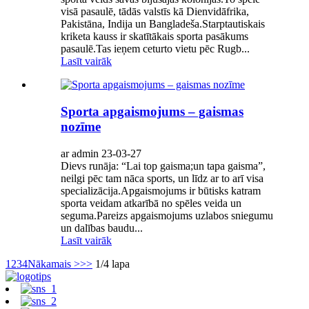
visā pasaulē, tādās valstīs kā Dienvidāfrika,
Pakistāna, Indija un Bangladeša.Starptautiskais
kriketa kauss ir skatītākais sporta pasākums
pasaulē.Tas ieņem ceturto vietu pēc Rugb...
Lasīt vairāk
Sporta apgaismojums – gaismas
nozīme
ar admin 23-03-27
Dievs runāja: “Lai top gaisma;un tapa gaisma”,
neilgi pēc tam nāca sports, un līdz ar to arī visa
specializācija.Apgaismojums ir būtisks katram
sporta veidam atkarībā no spēles veida un
seguma.Pareizs apgaismojums uzlabos sniegumu
un dalības baudu...
Lasīt vairāk
1
2
3
4
Nākamais >
>>
1/4 lapa