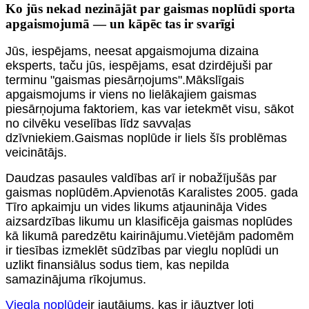
Ko jūs nekad nezinājāt par gaismas noplūdi sporta
apgaismojumā — un kāpēc tas ir svarīgi
Jūs, iespējams, neesat apgaismojuma dizaina
eksperts, taču jūs, iespējams, esat dzirdējuši par
terminu "gaismas piesārņojums".Mākslīgais
apgaismojums ir viens no lielākajiem gaismas
piesārņojuma faktoriem, kas var ietekmēt visu, sākot
no cilvēku veselības līdz savvaļas
dzīvniekiem.Gaismas noplūde ir liels šīs problēmas
veicinātājs.
Daudzas pasaules valdības arī ir nobažījušās par
gaismas noplūdēm.Apvienotās Karalistes 2005. gada
Tīro apkaimju un vides likums atjaunināja Vides
aizsardzības likumu un klasificēja gaismas noplūdes
kā likumā paredzētu kairinājumu.Vietējām padomēm
ir tiesības izmeklēt sūdzības par vieglu noplūdi un
uzlikt finansiālus sodus tiem, kas nepilda
samazinājuma rīkojumus.
Viegla noplūde
ir jautājums, kas ir jāuztver ļoti