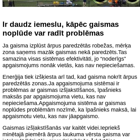
Ir daudz iemeslu, kāpēc gaismas
noplūde var radīt problēmas
Ja gaisma izplūst ārpus paredzētās robežas, mērķa
zona saņems mazāk gaismas nekā paredzēts.Tas
samazina visas sistēmas efektivitāti, jo “noderīgs”
apgaismojums nonāk vietās, kas nav nepieciešamas.
Enerģija tiek izšķiesta arī tad, kad gaisma nokrīt ārpus
paredzētās zonas.Ja apgaismojuma sistēmai ir
problēmas ar gaismas izšļakstīšanos, īpašnieks
maksās par apgaismojuma vietu, kas nav
nepieciešama.Apgaismojuma sistēma ar gaismas
noplūdes problēmām nozīmē, ka īpašnieks maksā, lai
apgaismotu vietu, kas nav jāapgaismo.
Gaismas izšļakstīšanās var kaitēt videi.Iepriekš
minētajā piemērā ārpus laukuma vērsta gaisma var