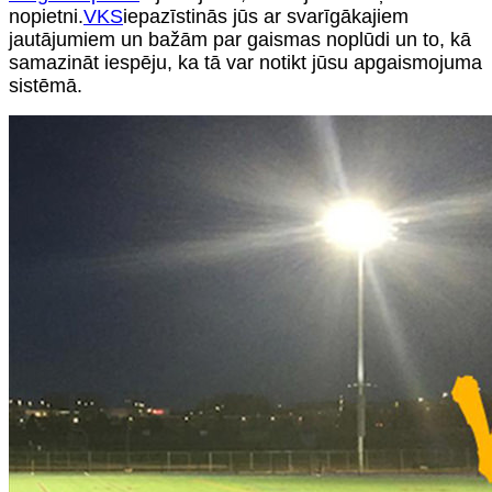
nopietni.
VKS
iepazīstinās jūs ar svarīgākajiem
jautājumiem un bažām par gaismas noplūdi un to, kā
samazināt iespēju, ka tā var notikt jūsu apgaismojuma
sistēmā.