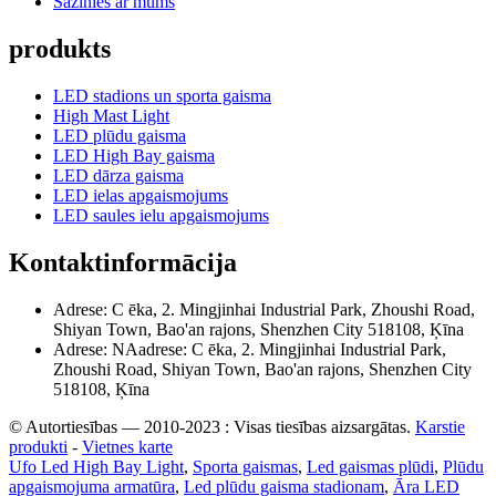
Sazinies ar mums
produkts
LED stadions un sporta gaisma
High Mast Light
LED plūdu gaisma
LED High Bay gaisma
LED dārza gaisma
LED ielas apgaismojums
LED saules ielu apgaismojums
Kontaktinformācija
Adrese: C ēka, 2. Mingjinhai Industrial Park, Zhoushi Road,
Shiyan Town, Bao'an rajons, Shenzhen City 518108, Ķīna
Adrese: NAadrese: C ēka, 2. Mingjinhai Industrial Park,
Zhoushi Road, Shiyan Town, Bao'an rajons, Shenzhen City
518108, Ķīna
© Autortiesības — 2010-2023 : Visas tiesības aizsargātas.
Karstie
produkti
-
Vietnes karte
Ufo Led High Bay Light
,
Sporta gaismas
,
Led gaismas plūdi
,
Plūdu
apgaismojuma armatūra
,
Led plūdu gaisma stadionam
,
Āra LED