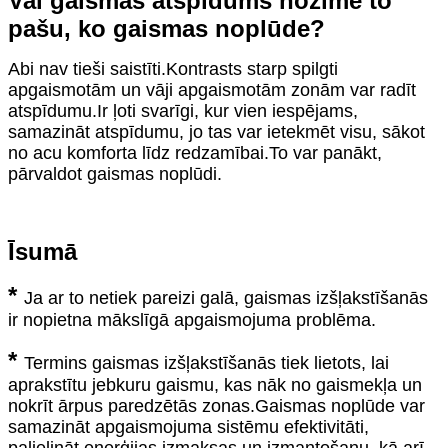
Vai gaismas atspīdums nozīmē to
pašu, ko gaismas noplūde?
Abi nav tieši saistīti.Kontrasts starp spilgti
apgaismotām un vāji apgaismotām zonām var radīt
atspīdumu.Ir ļoti svarīgi, kur vien iespējams,
samazināt atspīdumu, jo tas var ietekmēt visu, sākot
no acu komforta līdz redzamībai.To var panākt,
pārvaldot gaismas noplūdi.
Īsumā
*
Ja ar to netiek pareizi galā, gaismas izšļakstīšanās
ir nopietna mākslīgā apgaismojuma problēma.
*
Termins gaismas izšļakstīšanās tiek lietots, lai
aprakstītu jebkuru gaismu, kas nāk no gaismekļa un
nokrīt ārpus paredzētās zonas.Gaismas noplūde var
samazināt apgaismojuma sistēmu efektivitāti,