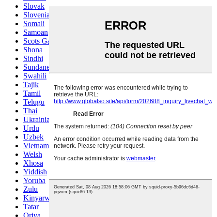
Slovak
Slovenian
Somali
Samoan
Scots Gaelic
Shona
Sindhi
Sundanese
Swahili
Tajik
Tamil
Telugu
Thai
Ukrainian
Urdu
Uzbek
Vietnamese
Welsh
Xhosa
Yiddish
Yoruba
Zulu
Kinyarwanda
Tatar
Oriya