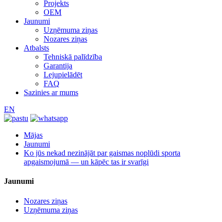
Projekts
OEM
Jaunumi
Uzņēmuma ziņas
Nozares ziņas
Atbalsts
Tehniskā palīdzība
Garantija
Lejupielādēt
FAQ
Sazinies ar mums
EN
Mājas
Jaunumi
Ko jūs nekad nezinājāt par gaismas noplūdi sporta
apgaismojumā — un kāpēc tas ir svarīgi
Jaunumi
Nozares ziņas
Uzņēmuma ziņas