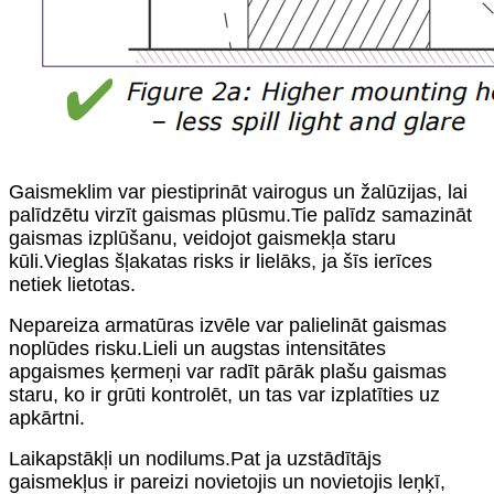
Gaismeklim var piestiprināt vairogus un žalūzijas, lai
palīdzētu virzīt gaismas plūsmu.Tie palīdz samazināt
gaismas izplūšanu, veidojot gaismekļa staru
kūli.Vieglas šļakatas risks ir lielāks, ja šīs ierīces
netiek lietotas.
Nepareiza armatūras izvēle var palielināt gaismas
noplūdes risku.Lieli un augstas intensitātes
apgaismes ķermeņi var radīt pārāk plašu gaismas
staru, ko ir grūti kontrolēt, un tas var izplatīties uz
apkārtni.
Laikapstākļi un nodilums.Pat ja uzstādītājs
gaismekļus ir pareizi novietojis un novietojis leņķī,