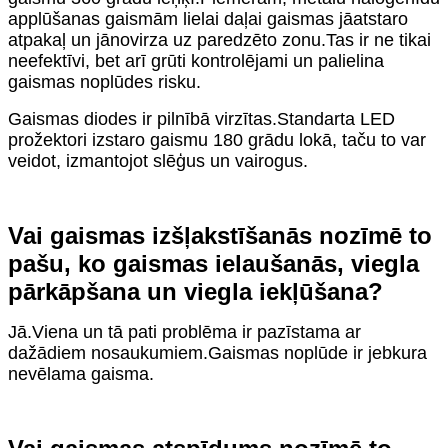
applūšanas gaismām lielai daļai gaismas jāatstaro
atpakaļ un jānovirza uz paredzēto zonu.Tas ir ne tikai
neefektīvi, bet arī grūti kontrolējami un palielina
gaismas noplūdes risku.
Gaismas diodes ir pilnībā virzītas.Standarta LED
prožektori izstaro gaismu 180 grādu lokā, taču to var
veidot, izmantojot slēģus un vairogus.
Vai gaismas izšļakstīšanās nozīmē to
pašu, ko gaismas ielaušanās, viegla
pārkāpšana un viegla iekļūšana?
Jā.Viena un tā pati problēma ir pazīstama ar
dažādiem nosaukumiem.Gaismas noplūde ir jebkura
nevēlama gaisma.