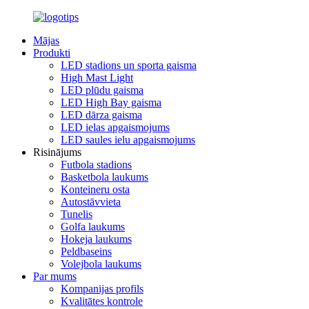
Mājas
Produkti
LED stadions un sporta gaisma
High Mast Light
LED plūdu gaisma
LED High Bay gaisma
LED dārza gaisma
LED ielas apgaismojums
LED saules ielu apgaismojums
Risinājums
Futbola stadions
Basketbola laukums
Konteineru osta
Autostāvvieta
Tunelis
Golfa laukums
Hokeja laukums
Peldbaseins
Volejbola laukums
Par mums
Kompanijas profils
Kvalitātes kontrole