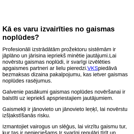
Kā es varu izvairīties no gaismas
noplūdes?
Profesionāli izstrādātām prožektoru sistēmām ir
jāplāno un jārisina iepriekš minētie jautājumi.Lai
novērstu gaismas noplūdi, ir svarīgi izvēlēties
apgaismes partneri ar lielu pieredzi.
VKS
piedāvā
bezmaksas dizaina pakalpojumu, kas ietver gaismas
noplūdes rasējumus.
Galvenie pasākumi gaismas noplūdes novēršanai ir
balstīti uz iepriekš apspriestajiem jautājumiem.
Gaismekļi ir jānovieto un jānovieto leņķī, lai novērstu
izšļakstīšanās risku.
Izmantojiet vairogus un slēģus, lai virzītu gaismu tur,
kur tas ir nepieciešams.Ir svarīgi regulāri tīrīt un