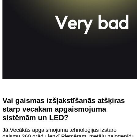
Vai gaismas izšļakstīšanās atšķiras
starp vecākām apgaismojuma
sistēmām un LED?
Jā.Vecākās apgaismojuma tehnoloģijas izstaro
gaismu 360 grādu leņķī.Piemēram, metālu halogenīdu