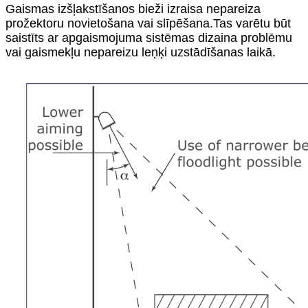
Gaismas izšļakstīšanos bieži izraisa nepareiza
prožektoru novietošana vai slīpēšana.Tas varētu būt
saistīts ar apgaismojuma sistēmas dizaina problēmu
vai gaismekļu nepareizu leņķi uzstādīšanas laikā.