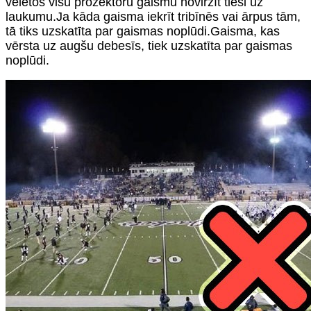
vēlētos visu prožektoru gaismu novirzīt tieši uz
laukumu.Ja kāda gaisma iekrīt tribīnēs vai ārpus tām,
tā tiks uzskatīta par gaismas noplūdi.Gaisma, kas
vērsta uz augšu debesīs, tiek uzskatīta par gaismas
noplūdi.