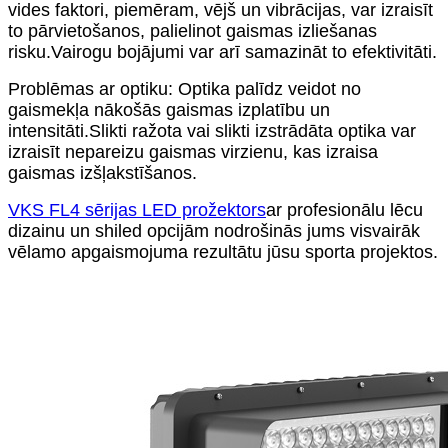
vides faktori, piemēram, vējš un vibrācijas, var izraisīt
to pārvietošanos, palielinot gaismas izliešanas
risku.Vairogu bojājumi var arī samazināt to efektivitāti.
Problēmas ar optiku: Optika palīdz veidot no
gaismekļa nākošās gaismas izplatību un
intensitāti.Slikti ražota vai slikti izstrādāta optika var
izraisīt nepareizu gaismas virzienu, kas izraisa
gaismas izšļakstīšanos.
VKS FL4 sērijas LED prožektors
ar profesionālu lēcu
dizainu un shiled opcijām nodrošinās jums visvairāk
vēlamo apgaismojuma rezultātu jūsu sporta projektos.