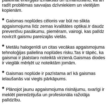
palielināt enerģijas izmaksas un izmantošanu, kā arī
radīt problēmas savvaļas dzīvniekiem un vietējām
kopienām.
*
Gaismas noplūdes cēlonis var būt no slikta
apgaismojuma līdz zemas kvalitātes optikai.Ir daudz
preventīvu pasākumu, piemēram, vairogi, kas palīdz
novirzīt gaismu pareizajās vietās.
*
Metālu halogenīdi un citas vecākas apgaismojuma
tehnoloģijas palielina noplūdes risku.Tas ir tāpēc, ka
gaismai ir jāatstaro noteiktā virzienā.Gaismas diodes
ir vieglāk mērķēt uz noteiktām jomām.
*
Gaismas noplūde ir pazīstama arī kā gaismas
ielaušanās vai viegls pārkāpums.
*
Plānojot jaunu apgaismojuma risinājumu, svarīgi ir
meklēt pieredzējuša un profesionāla ražotāja
palīdzību.