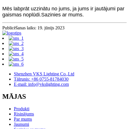
Mēs labprāt uzzinātu no jums, ja jums ir jautājumi par
gaismas noplūdi.Sazinies ar mums.
Publicēšanas laiks: 19. jūnijs 2023
Shenzhen VKS Lighting Co.,Ltd
Tālrunis: +86 0755-81784030
E-mail: info@vkslighting.com
MĀJAS
Produkti
Risinājums
Par mums
Jaunumi