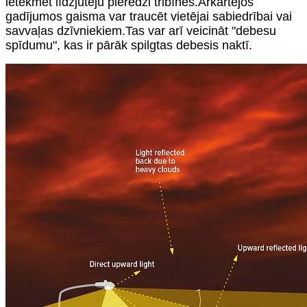
ietekmēt līdzjutēju pieredzi tribīnēs.Ārkārtējos
gadījumos gaisma var traucēt vietējai sabiedrībai vai
savvaļas dzīvniekiem.Tas var arī veicināt "debesu
spīdumu", kas ir pārāk spilgtas debesis naktī.